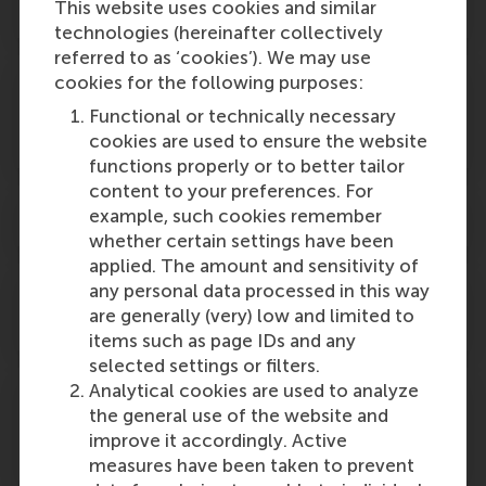
This website uses cookies and similar
in Osiris?
technologies (hereinafter collectively
referred to as ‘cookies’). We may use
cookies for the following purposes:
Waar kan ik de regels over de
geldigheidsduur van (deel)resultaten
Functional or technically necessary
vinden?
cookies are used to ensure the website
functions properly or to better tailor
content to your preferences. For
example, such cookies remember
Hoe lang zijn mijn bachelorcijfers geldig?
whether certain settings have been
applied. The amount and sensitivity of
any personal data processed in this way
Ik ben verhuisd, waar kan ik mijn
are generally (very) low and limited to
adreswijziging doorgeven?
items such as page IDs and any
selected settings or filters.
Analytical cookies are used to analyze
Ik ben ziek op de dag van het tentamen en
the general use of the website and
kan het tentamen hierdoor niet maken.
improve it accordingly. Active
Wat moet ik doen?
measures have been taken to prevent