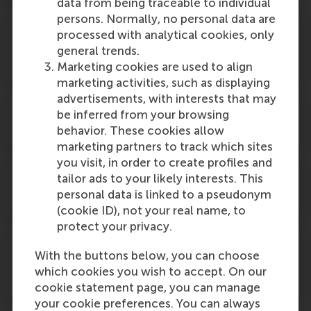
data from being traceable to individual
persons. Normally, no personal data are
Ik heb mijn pre-master programma
processed with analytical cookies, only
afgerond. Kan ik hiervoor een certificaat
general trends.
krijgen?
Marketing cookies are used to align
marketing activities, such as displaying
advertisements, with interests that may
Ik volg het pre-master programma. Kan ik
be inferred from your browsing
vrijstellingen aanvragen?
behavior. These cookies allow
marketing partners to track which sites
you visit, in order to create profiles and
Kan ik een minor volgen aan een andere
tailor ads to your likely interests. This
universiteit?
personal data is linked to a pseudonym
(cookie ID), not your real name, to
protect your privacy.
Is het mogelijk een tentamen op hetzelfde
With the buttons below, you can choose
tijdstip in het buitenland te maken in
which cookies you wish to accept. On our
plaats van op de RSM?
cookie statement page, you can manage
your cookie preferences. You can always