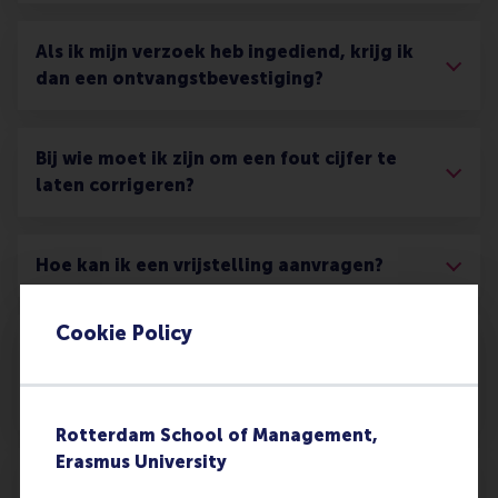
Als ik mijn verzoek heb ingediend, krijg ik
dan een ontvangstbevestiging?
Bij wie moet ik zijn om een fout cijfer te
laten corrigeren?
Hoe kan ik een vrijstelling aanvragen?
Cookie Policy
Wat kan ik doen als ik het niet eens ben
met de beslissing van de
Examencommissie?
Rotterdam School of Management,
Erasmus University
Verwerkt de Examencommissie mijn cijfers