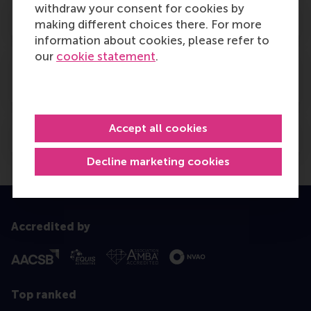
withdraw your consent for cookies by
Wat is het adres van de Examencommissie?
making different choices there. For more
information about cookies, please refer to
our
cookie statement
.
Kan ik een vak uit mijn Bachelor
programma compenseren?
Accept all cookies
Waar kan ik het Examenreglement vinden?
Decline marketing cookies
Accredited by
Top ranked