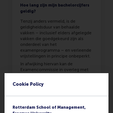
Hoe lang zijn mijn bachelorcijfers
geldig?
Tenzij anders vermeld, is de
geldigheidsduur van behaalde
vakken – inclusief elders afgelegde
vakken die goedgekeurd zijn als
onderdeel van het
examenprogramma – en verleende
vrijstellingen in principe onbeperkt.
In afwijking hiervan kan de
Examencommissie in overleg met
de Academic Director de
geldigheidsduur van een vak dat
Cookie Policy
langer dan zes jaar geleden is
behaald vervallen verklaren indien
naar haar oordeel de kennis, het
inzicht of de vaardigheden met
Rotterdam School of Management,
betrekking tot het betreffende vak