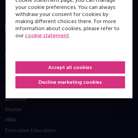
cookie statement page, you can manage
your cookie preferences. You can always
Top ranked
withdraw your consent for cookies by
making different choices there. For more
information about cookies, please refer to
our
cookie statement
.
Assessed by
Accept all cookies
Decline marketing cookies
Education
Bachelor
Master
MBA
Executive Education