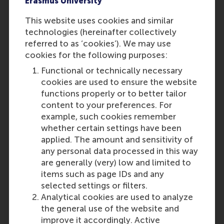
Erasmus University
verouderd zijn. In dat geval kan de
Examencommissie een vervangend
This website uses cookies and similar
vak aanwijzen dan wel een
technologies (hereinafter collectively
aanvullende of vervangende toets
referred to as ‘cookies’). We may use
opleggen, alvorens de student
cookies for the following purposes:
wordt toegelaten tot het afleggen
Functional or technically necessary
van het examen.
cookies are used to ensure the website
Indien een vak wordt getoetst door
functions properly or to better tailor
middel van meer dan één toets, dan
content to your preferences. For
is de geldigheidsduur van elke toets
example, such cookies remember
beperkt tot het studiejaar waarin de
whether certain settings have been
toetsen zijn afgelegd, tenzij dit
applied. The amount and sensitivity of
uitdrukkelijk anders is bepaald in de
any personal data processed in this way
course manual.
are generally (very) low and limited to
items such as page IDs and any
Last update:
selected settings or filters.
Wednesday, 23 March 2022
Analytical cookies are used to analyze
the general use of the website and
Was this answer
More options
improve it accordingly. Active
helpful to you?