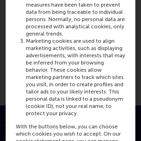
Copy link:
here
measures have been taken to prevent
data from being traceable to individual
Yes
persons. Normally, no personal data are
processed with analytical cookies, only
No
general trends.
Marketing cookies are used to align
Related questions
marketing activities, such as displaying
Waar kan ik de regels over de
advertisements, with interests that may
geldigheidsduur van
be inferred from your browsing
(deel)resultaten vinden?
behavior. These cookies allow
marketing partners to track which sites
you visit, in order to create profiles and
tailor ads to your likely interests. This
personal data is linked to a pseudonym
(cookie ID), not your real name, to
protect your privacy.
Accredited by
With the buttons below, you can choose
which cookies you wish to accept. On our