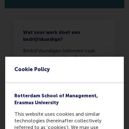
Wat voor werk doet een
bedrijfskundige?
Bedrijfskundigen bekleden vaak
managementposities. Dat kan bij
allerlei bedrijven zijn, van
Cookie Policy
multinationals tot kleine non-
profitorganisaties. Voorbeelden van
banen zijn: investment manager,
general manager, logistiek manager,
Rotterdam School of Management,
marketingmanager, interim-
Erasmus University
manager, of kwaliteitsmanager.
Meestal begin je in een staffunctie
This website uses cookies and similar
(bijvoorbeeld als adviseur van de
technologies (hereinafter collectively
directie) en groei je door in een
referred to as ‘cookies’). We may use