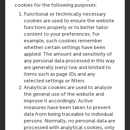
lijnfunctie, waarin je de
cookies for the following purposes:
verantwoordelijkheid hebt over een
Functional or technically necessary
eigen afdeling. Maar ook als hoofd
cookies are used to ensure the website
P&O, organisatieadviseur, adviseur
functions properly or to better tailor
vorming en opleiding binnen een
content to your preferences. For
bedrijf, beleidsmedewerker, hoofd
example, such cookies remember
van een gemeentelijke dienst,
whether certain settings have been
economisch directeur van een
applied. The amount and sensitivity of
ziekenhuis of directeur van een
any personal data processed in this way
eigen bedrijf ben je als
are generally (very) low and limited to
bedrijfskundige op je plek.
items such as page IDs and any
Last update:
selected settings or filters.
Thursday, 6 February 2020
Analytical cookies are used to analyze
the general use of the website and
Was this answer
More options
improve it accordingly. Active
helpful to you?
Copy link:
here
measures have been taken to prevent
data from being traceable to individual
Yes
persons. Normally, no personal data are
processed with analytical cookies, only