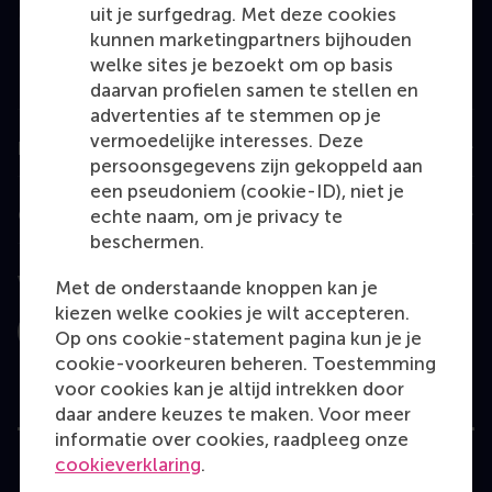
MBA
uit je surfgedrag. Met deze cookies
kunnen marketingpartners bijhouden
Executive Education
welke sites je bezoekt om op basis
Programme finder
daarvan profielen samen te stellen en
advertenties af te stemmen op je
vermoedelijke interesses. Deze
Information for
persoonsgegevens zijn gekoppeld aan
een pseudoniem (cookie-ID), niet je
Contact
echte naam, om je privacy te
beschermen.
Volg ons
Met de onderstaande knoppen kan je
kiezen welke cookies je wilt accepteren.
Op ons cookie-statement pagina kun je je
Instagram
LinkedIn
Facebook
YouTube
X
Bluesky
cookie-voorkeuren beheren. Toestemming
voor cookies kan je altijd intrekken door
daar andere keuzes te maken. Voor meer
informatie over cookies, raadpleeg onze
cookieverklaring
.