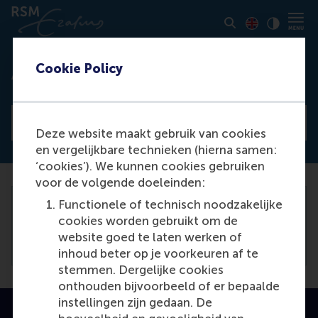
Toon pagina i
Switch to En
Klik vo
Contrast
Cookie Policy
Access denied
View all news articles
Deze website maakt gebruik van cookies
en vergelijkbare technieken (hierna samen:
‘cookies’). We kunnen cookies gebruiken
voor de volgende doeleinden:
Functionele of technisch noodzakelijke
You need to be logged in the
backend
to
cookies worden gebruikt om de
view this article.
website goed te laten werken of
inhoud beter op je voorkeuren af te
stemmen. Dergelijke cookies
onthouden bijvoorbeeld of er bepaalde
instellingen zijn gedaan. De