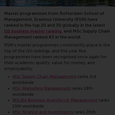
QS, business master, RSM, ranking, world, top, suppl
Master programmes from Rotterdam School of
Management, Erasmus University (RSM) have
ranked in the top 20 and 30 globally in the latest
QS business master ranking
, and MSc Supply Chain
Management ranked #3 in the world.
RSM’s master programmes consistently place in the
top of the QS rankings, and this year five
programmes have been recognised once again for
their academic quality, value for money, and
employability:
MSc Supply Chain Management
ranks 3rd
worldwide
MSc Marketing Management
ranks 18th
worldwide
MScBA Business Analytics & Management
ranks
19th worldwide
MSc Finance and Investments
ranks 26th