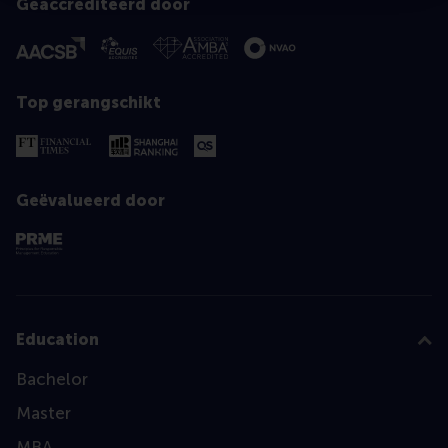
Geaccrediteerd door
Top gerangschikt
Geëvalueerd door
Education
Bachelor
Master
MBA