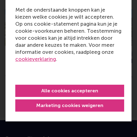
Related
Met de onderstaande knoppen kan je
kiezen welke cookies je wilt accepteren.
Op ons cookie-statement pagina kun je je
cookie-voorkeuren beheren. Toestemming
voor cookies kan je altijd intrekken door
daar andere keuzes te maken. Voor meer
informatie over cookies, raadpleeg onze
RSM ranks #1 in the
RSM climbs rankin
cookieverklaring
.
Netherlands for Finance &
sustainability in 
Investments
courses
Tuesday, 18 June 2024
Wednesday, 27 Novembe
Alle cookies accepteren
Marketing cookies weigeren