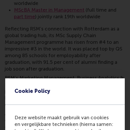
worldwide
MScBA Master in Management
(full time and
part time
) jointly rank 19th worldwide
Reflecting RSM’s connection with Rotterdam as a
global trading hub, its MSc Supply Chain
Management programme has risen from #4 to an
impressive #3 in the world. It was placed top by QS
among 85 schools for employability after
graduation, with 91.5 per cent of alumni finding a
job soon after graduation.
RSM’s Marketing Management, Business Analytics &
Management, and Master in Management
Cookie Policy
programmes have been consistently ranked highly
by QS, and this year all achieved places in the top 20
globally.
All programmes were recognised for their high
Deze website maakt gebruik van cookies
employability and thought leadership, which
en vergelijkbare technieken (hierna samen:
considers the academic reputation of the