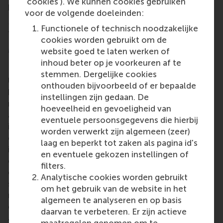
‘cookies’). We kunnen cookies gebruiken
programme and its faculty.
voor de volgende doeleinden:
More information about the QS rankings can be
Functionele of technisch noodzakelijke
found
on this website
.
cookies worden gebruikt om de
More information
website goed te laten werken of
inhoud beter op je voorkeuren af te
Rotterdam School of Management, Erasmus
stemmen. Dergelijke cookies
University (RSM)
is one of Europe’s top-ranked
onthouden bijvoorbeeld of er bepaalde
business schools. RSM provides ground-breaking
instellingen zijn gedaan. De
research and education furthering excellence in all
hoeveelheid en gevoeligheid van
aspects of management and is based in the
eventuele persoonsgegevens die hierbij
international port city of Rotterdam – a vital nexus
worden verwerkt zijn algemeen (zeer)
of business, logistics and trade. RSM’s primary focus
laag en beperkt tot zaken als pagina id's
is on developing business leaders with international
en eventuele gekozen instellingen of
careers who can become a force for positive
filters.
change by carrying their innovative mindset into a
Analytische cookies worden gebruikt
sustainable future. Our first-class range of bachelor,
om het gebruik van de website in het
master, MBA, PhD and executive programmes
algemeen te analyseren en op basis
encourage them to become critical, creative, caring
daarvan te verbeteren. Er zijn actieve
and collaborative thinkers and doers.
www.rsm.nl