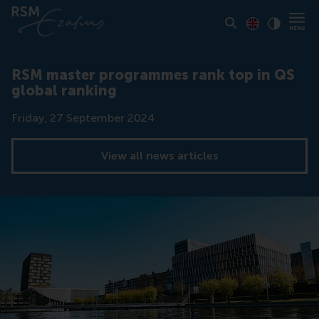
Toon pagina i
Switch to En
Klik vo
Contrast
RSM master programmes rank top in QS
global ranking
Date
Friday, 27 September 2024
View all news articles