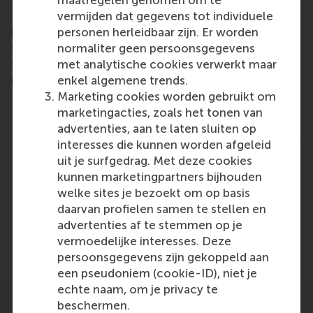
maatregelen genomen om te
For more information about RSM or this release,
vermijden dat gegevens tot individuele
please contact Pavlina Novakova, RSM corporate
personen herleidbaar zijn. Er worden
communications and PR manager, or Danielle Baan,
normaliter geen persoonsgegevens
science communications lead and PR, by email at
met analytische cookies verwerkt maar
press@rsm.nl
.
enkel algemene trends.
Marketing cookies worden gebruikt om
Type
marketingacties, zoals het tonen van
Alumni , Bachelor / Bedrijfskunde , Bachelor / IBA ,
advertenties, aan te laten sluiten op
interesses die kunnen worden afgeleid
uit je surfgedrag. Met deze cookies
Related links
kunnen marketingpartners bijhouden
welke sites je bezoekt om op basis
Masters
daarvan profielen samen te stellen en
advertenties af te stemmen op je
vermoedelijke interesses. Deze
Delen
Deel huidige pagina als Facebook bericht
Deel huidige pagina als X bericht
Deel huidige pagina als Blu
Deel huidige pagina 
Deel huidige 
Deel 
persoonsgegevens zijn gekoppeld aan
een pseudoniem (cookie-ID), niet je
echte naam, om je privacy te
beschermen.