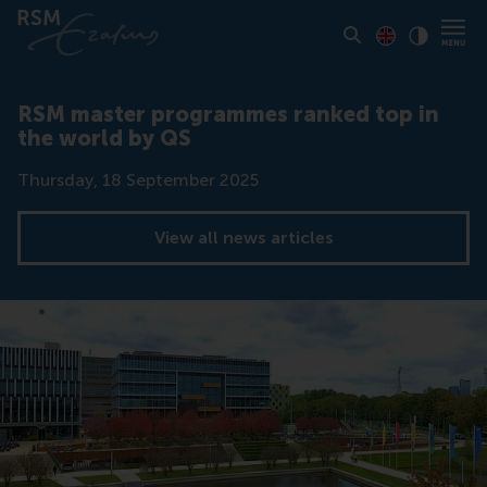
Toon pagina i
Switch to En
Klik vo
Contrast
RSM master programmes ranked top in
the world by QS
Date
Thursday, 18 September 2025
View all news articles