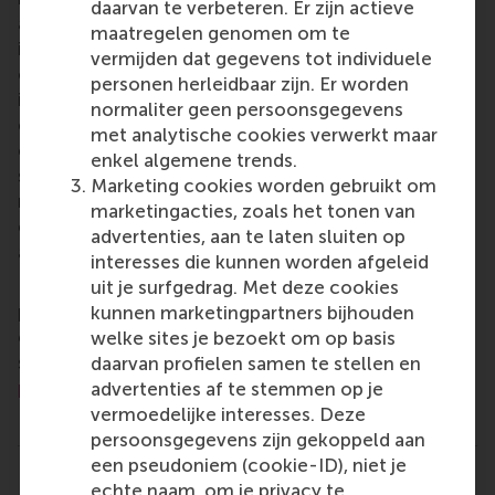
daarvan te verbeteren. Er zijn actieve
aspects of management and is based in the
maatregelen genomen om te
international port city of Rotterdam – a vital nexus
vermijden dat gegevens tot individuele
of business, logistics and trade. RSM’s primary focus
personen herleidbaar zijn. Er worden
is on developing business leaders with international
normaliter geen persoonsgegevens
careers who can become a force for positive
met analytische cookies verwerkt maar
change by carrying their innovative mindset into a
enkel algemene trends.
sustainable future. Our first-class range of bachelor,
Marketing cookies worden gebruikt om
master, MBA, PhD and executive programmes
marketingacties, zoals het tonen van
encourage them to become critical, creative, caring
advertenties, aan te laten sluiten op
and collaborative thinkers and doers.
www.rsm.nl
interesses die kunnen worden afgeleid
For more information about RSM or this release,
uit je surfgedrag. Met deze cookies
please contact Pavlina Novakova, RSM corporate
kunnen marketingpartners bijhouden
communications and PR manager, or Danielle Baan,
welke sites je bezoekt om op basis
science communications lead and PR, by email at
daarvan profielen samen te stellen en
press@rsm.nl
.
advertenties af te stemmen op je
vermoedelijke interesses. Deze
Type
persoonsgegevens zijn gekoppeld aan
Alumni , Corporate Communication Centre , Companies
een pseudoniem (cookie-ID), niet je
Delen
echte naam, om je privacy te