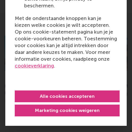
Deel huidige pagina als Facebook bericht
Deel huidige pagina als X bericht
Deel huidige pagina als Blu
Deel huidige pagina 
Deel huidige 
Deel 
beschermen.
Met de onderstaande knoppen kan je
kiezen welke cookies je wilt accepteren.
Related
Op ons cookie-statement pagina kun je je
cookie-voorkeuren beheren. Toestemming
voor cookies kan je altijd intrekken door
daar andere keuzes te maken. Voor meer
informatie over cookies, raadpleeg onze
cookieverklaring
.
RSM master programmes
CEMS rises in QS M
rank top in QS global
Management rank
ranking
Tuesday, 24 October 20
Alle cookies accepteren
Friday, 27 September 2024
Marketing cookies weigeren