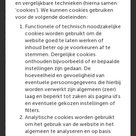
en vergelijkbare technieken (hierna samen:
Management programme reflects Rotterdam's vital
‘cookies’). We kunnen cookies gebruiken
role as a global logistics and trade hub. These
voor de volgende doeleinden:
rankings have also firmly placed RSM's Master in
Management, Marketing Management, and Business
Functionele of technisch noodzakelijke
Analytics programmes within the world's top 20 for
cookies worden gebruikt om de
such programmes.
website goed te laten werken of
inhoud beter op je voorkeuren af te
QS recognised all five RSM master programmes for
stemmen. Dergelijke cookies
enabling graduates’ high employability and thought
onthouden bijvoorbeeld of er bepaalde
leadership. The ranking also takes into account the
instellingen zijn gedaan. De
academic reputation of our programmes and
hoeveelheid en gevoeligheid van
faculty.
eventuele persoonsgegevens die hierbij
More information about the QS rankings can be
worden verwerkt zijn algemeen (zeer)
found on their website here
.
laag en beperkt tot zaken als pagina id's
More information
en eventuele gekozen instellingen of
filters.
Rotterdam School of Management, Erasmus
Analytische cookies worden gebruikt
University (RSM)
is one of Europe’s top-ranked
om het gebruik van de website in het
business schools. RSM provides ground-breaking
algemeen te analyseren en op basis
research and education furthering excellence in all