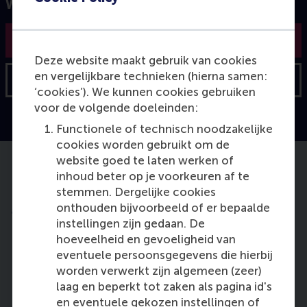
Wilt u meer weten?
Vraag de brochure aan
Deze website maakt gebruik van cookies
en vergelijkbare technieken (hierna samen:
Neem contact op
‘cookies’). We kunnen cookies gebruiken
voor de volgende doeleinden:
Functionele of technisch noodzakelijke
cookies worden gebruikt om de
website goed te laten werken of
Leerdoelen
inhoud beter op je voorkeuren af te
stemmen. Dergelijke cookies
Na de Engelstalige cursus ben je een betere
onthouden bijvoorbeeld of er bepaalde
adviseur op het gebied van digitale innovatie.
instellingen zijn gedaan. De
hoeveelheid en gevoeligheid van
eventuele persoonsgegevens die hierbij
Je herkent huidige en toekomstige
worden verwerkt zijn algemeen (zeer)
disruptieve digitale technologieën
laag en beperkt tot zaken als pagina id's
en schat het effect daarvan op het
en eventuele gekozen instellingen of