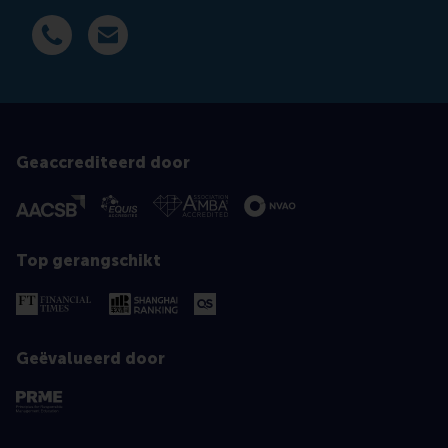
Bel +31 6 14 885 710
E-mail tnikola@rsm.nl
Geaccrediteerd door
Top gerangschikt
Geëvalueerd door