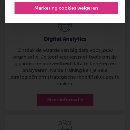
Marketing cookies weigeren
Digital Analytics
Ontdek de waarde van big data voor jouw
organisatie. Je leert werken met tools om de
gigantische hoeveelheid data te beheren en
analyseren. Na de training ken je vele
strategieën om strategische (bedrijfs)keuzes te
maken.
Meer informatie