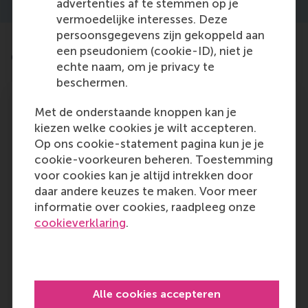
advertenties af te stemmen op je
vermoedelijke interesses. Deze
persoonsgegevens zijn gekoppeld aan
een pseudoniem (cookie-ID), niet je
Ontdek de modules
echte naam, om je privacy te
beschermen.
Met de onderstaande knoppen kan je
kiezen welke cookies je wilt accepteren.
Digital Strategy
Op ons cookie-statement pagina kun je je
cookie-voorkeuren beheren. Toestemming
Heeft je organisatie moeite om effectief te
voor cookies kan je altijd intrekken door
reageren op digitale kansen en bedreigingen,
daar andere keuzes te maken. Voor meer
zoals
Internet of Things, artificial intelligence
,
informatie over cookies, raadpleeg onze
en
blockchain
? Er zijn manieren om je
cookieverklaring
.
concurrentiepositie te verbeteren door
disruptieve technologieën toe te passen en een
goed strategisch antwoord te formuleren.
Alle cookies accepteren
Meer informatie