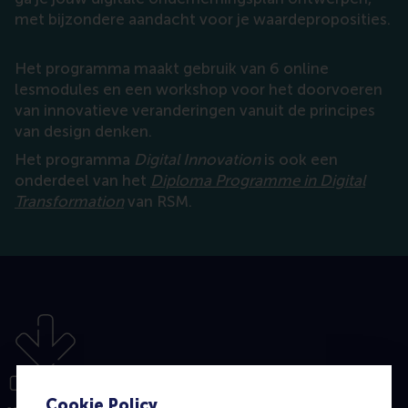
met bijzondere aandacht voor je waardeproposities.
Het programma maakt gebruik van 6 online
lesmodules en een workshop voor het doorvoeren
van innovatieve veranderingen vanuit de principes
van design denken.
Het programma
Digital Innovation
is ook een
onderdeel van het
Diploma Programme in Digital
Transformation
van RSM.
Cookie Policy