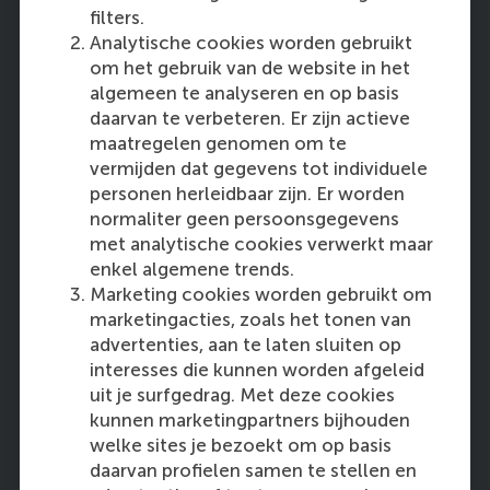
bedrijfsmodel van je organisatie in.
filters.
Analytische cookies worden gebruikt
om het gebruik van de website in het
Je vertaalt disruptieve digitale
algemeen te analyseren en op basis
technologieën naar
daarvan te verbeteren. Er zijn actieve
bedrijfsoplossingen met essentiële
maatregelen genomen om te
methoden voor ondernemerschap, wat
vermijden dat gegevens tot individuele
kan leiden tot nieuwe business.
personen herleidbaar zijn. Er worden
normaliter geen persoonsgegevens
met analytische cookies verwerkt maar
Je weet hoe je een design gedreven
enkel algemene trends.
organisatiecultuur kunt ontwikkelen
Marketing cookies worden gebruikt om
waarbij succesvolle (digitale) innovatie
marketingacties, zoals het tonen van
hoog in het vaandel staat.
advertenties, aan te laten sluiten op
interesses die kunnen worden afgeleid
uit je surfgedrag. Met deze cookies
Je wordt een zelfverzekerde, ethische
kunnen marketingpartners bijhouden
en flexibele digitale innovator voor je
welke sites je bezoekt om op basis
bedrijf.
daarvan profielen samen te stellen en