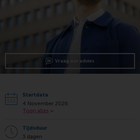
Vraag om advies
Startdata
4 November 2026
Startdata
Toon alles
Tijdsduur
3 dagen